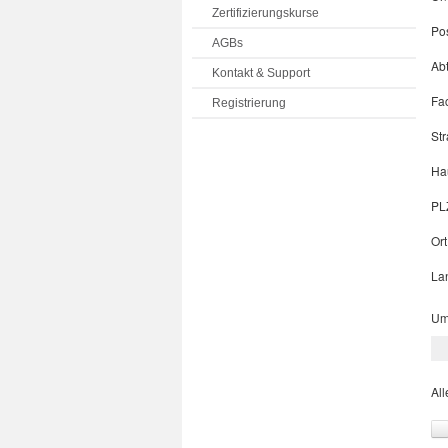
Zertifizierungskurse
Pos
AGBs
Abt
Kontakt & Support
Fa
Registrierung
St
Ha
PL
Ort
La
Um 
All