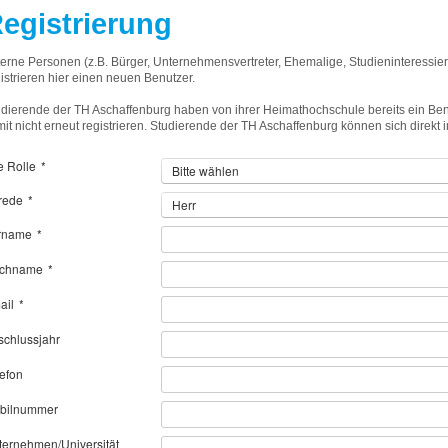
egistrierung
terne Personen (z.B. Bürger, Unternehmensvertreter, Ehemalige, Studieninteressi
istrieren hier einen neuen Benutzer.
udierende der TH Aschaffenburg haben von ihrer Heimathochschule bereits ein B
it nicht erneut registrieren. Studierende der TH Aschaffenburg können sich direkt 
e Rolle
*
Bitte wählen
rede
*
Herr
rname
*
chname
*
ail
*
schlussjahr
lefon
bilnummer
ternehmen/Universität