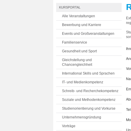
R
KURSPORTAL
Alle Veranstaltungen
Ex
reg
Bewerbung und Karriere
St
Events und Großveranstaltungen
som
Familienservice
Ihr
Gesundheit und Sport
An
Gleichstellung und
Chancengleichheit
Vo
International Skills und Sprachen
Na
IT- und Medienkompetenz
Em
Schreib- und Recherchekompetenz
Ab
Soziale und Methodenkompetenz
Studienorientierung und Vorkurse
Te
Unternehmensgründung
Mo
Vorträge
Un