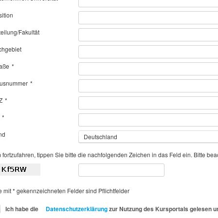
ition
eilung/Fakultät
chgebiet
raße
*
usnummer
*
Z
*
*
nd
Deutschland
fortzufahren, tippen Sie bitte die nachfolgenden Zeichen in das Feld ein. Bitte be
e mit * gekennzeichneten Felder sind Pflichtfelder
Ich habe die
Datenschutzerklärung
zur Nutzung des Kursportals gelesen un